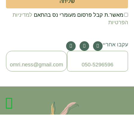
שליחה
מאשר.ת קבל פרסום מעומרי נס בהתאם
למדיניות
הסכמה
הפרטיות
F
I
L
עקבו אחריי
a
n
i
c
s
n
e
t
k
b
a
e
omri.ness@gmail.com
050-5296596
o
g
d
o
r
i
k
a
n
m