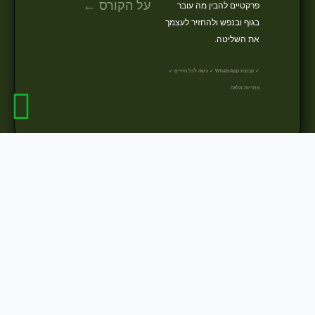
על הקורס ←
פרקטיים להבין מה עובר
בגוף ובנפש ולהחזיר לעצמך
את השליטה.
✓ קבוצת WhatsApp ✓ גישה לכל החיים ✓
אחריות מלאה
ואולי כדאי שגם נכיר קצת...
בוא אני אספר לך קצת עליי