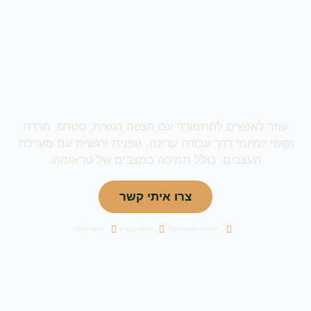
עוזר לאנשים להתמודד עם הצפה רגשית, סטרס, חרדה
וקושי יומיומי דרך עבודה עדינה, גופנית ורגשית עם מערכת
העצבים, כולל תמיכה במצבים של טראומה.
צרו איתי קשר
ליווי אישי (זום/פרונטלי)
תהליך קבוצתי
קורס דיגיטלי