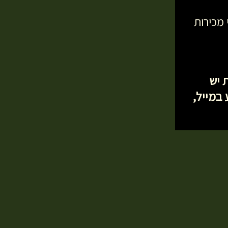
 מכירות
 יש
 במייל,