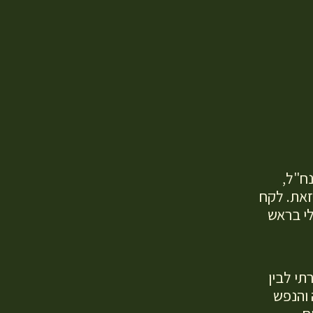
ח"ל,
זאת. לקח
לי בראש
תי לבין
 והנפש