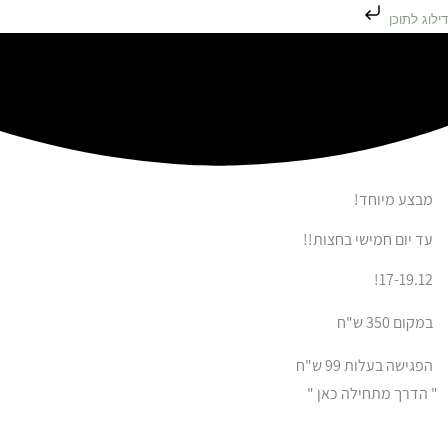
דילוג לתוכן
מבצע מיוחד!
עד יום חמישי בחצות!!
17-19.12!
במקום
350
ש"ח
הפגישה בעלות 99 ש"ח
" הדרך מתחילה
כאן
"